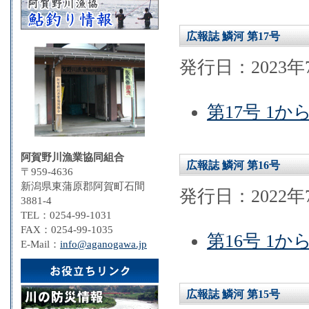
広報誌 鱗河 第17号
発行日：2023年
第17号 1か
阿賀野川漁業協同組合
広報誌 鱗河 第16号
〒959-4636
新潟県東蒲原郡阿賀町石間
発行日：2022年
3881-4
TEL：0254-99-1031
FAX：0254-99-1035
第16号 1か
E-Mail：
info@aganogawa.jp
広報誌 鱗河 第15号