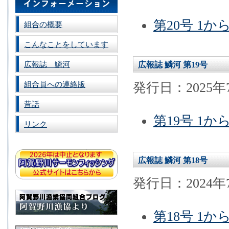
第20号 1か
組合の概要
こんなことをしています
広報誌 鱗河
広報誌 鱗河 第19号
組合員への連絡版
発行日：2025年
昔話
第19号 1か
リンク
広報誌 鱗河 第18号
発行日：2024年
第18号 1か