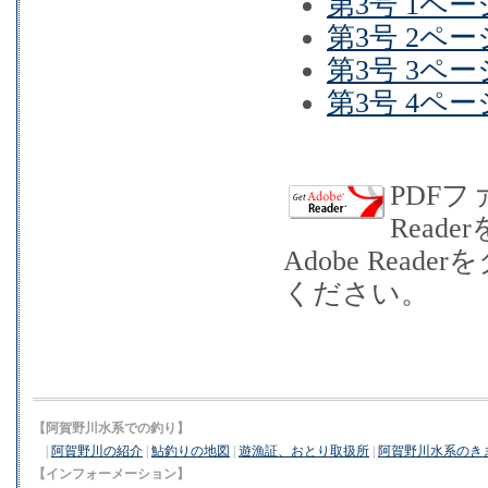
第3号 1ペー
第3号 2ペー
第3号 3ペー
第3号 4ペー
PDFフ
Rea
Adobe Re
ください。
【阿賀野川水系での釣り】
|
阿賀野川の紹介
|
鮎釣りの地図
|
遊漁証、おとり取扱所
|
阿賀野川水系のき
【インフォーメーション】