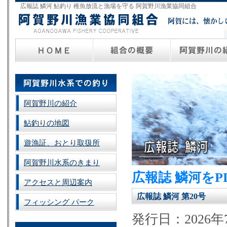
広報誌 鱗河 鮎釣り 稚魚放流と漁場を守る 阿賀野川漁業協同組合
阿賀野川の紹介
鮎釣りの地図
遊漁証、おとり取扱所
阿賀野川水系のきまり
広報誌 鱗河を
アクセスと周辺案内
広報誌 鱗河 第20号
フィッシング パーク
発行日：2026年