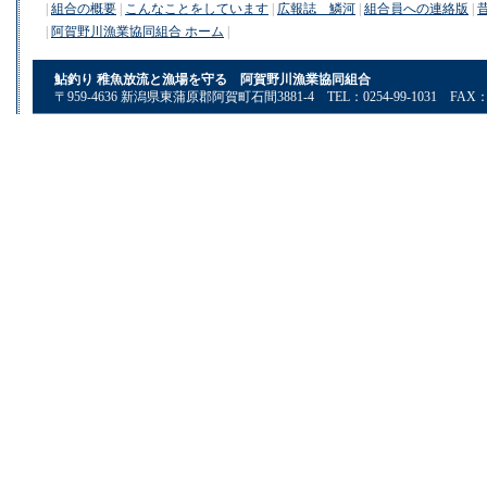
|
組合の概要
|
こんなことをしています
|
広報誌 鱗河
|
組合員への連絡版
|
|
阿賀野川漁業協同組合 ホーム
|
鮎釣り 稚魚放流と漁場を守る 阿賀野川漁業協同組合
〒959-4636 新潟県東蒲原郡阿賀町石間3881-4 TEL：0254-99-1031 FAX：02